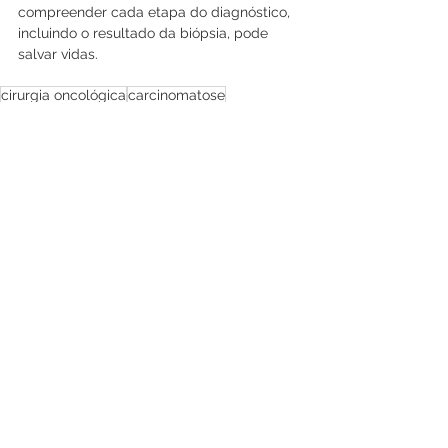
compreender cada etapa do diagnóstico, 
incluindo o resultado da biópsia, pode 
salvar vidas. 
cirurgia oncológica
carcinomatose
pseudomixoma
Cirurgia oncológica
Ver tudo
Posts recentes