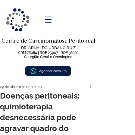
Centro de Carcinomatose Peritoneal
DR. ARNALDO URBANO RUIZ
CRM 78064 | RQE 25907 | RQE 36220
Cirurgião Geral e Oncológico
Agendar consulta
29 de abr.
2 min de leitura
Doenças peritoneais:
quimioterapia
desnecessária pode
agravar quadro do