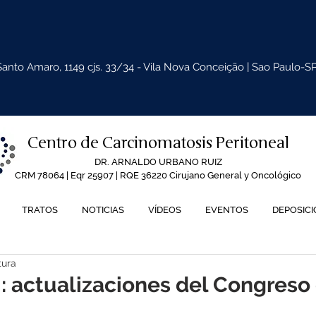
Santo Amaro, 1149 cjs. 33/34 - Vila Nova Conceição | Sao Paulo-S
Centro de Carcinomatosis Peritoneal
DR. ARNALDO URBANO RUIZ
CRM 78064 | Eqr 25907 | RQE 36220 Cirujano General y Oncológico
TRATOS
NOTICIAS
VÍDEOS
EVENTOS
DEPOSIC
tura
: actualizaciones del Congreso