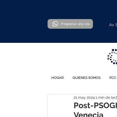
Programar una cita
Av. 
HOGAR
QUIENES SOMOS
PCC
21 may 2024
1 min de lec
Post-PSOGI
Venecia