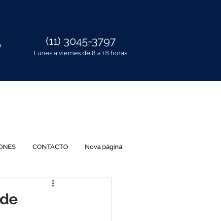
(11) 3045-3797
P
Lunes a viernes de 8 a 18 horas
IONES
CONTACTO
Nova página
 de