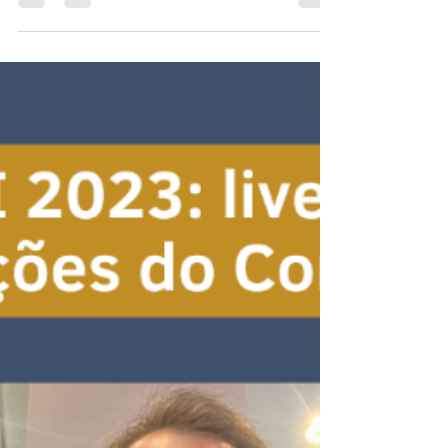
Carcinomatose Peritoneal
8 de maio, Dia Mundial de Combate ao Câncer de
Ovário O câncer de ovário é um tumor ginecológico
de difícil diagnóstico. Por este motivo,...