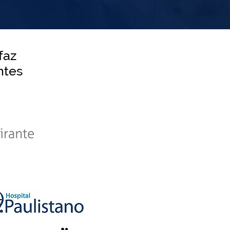
faz
es​​